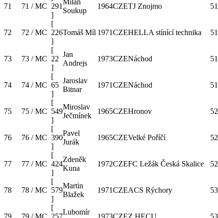
Milan
71
71 / MC
291
1964
CZE
TJ Znojmo
51
Soukup
]
[
72
72 / MC
226
Tomáš Míl
1971
CZE
HELLA stínící technika
51
]
[
Jan
73
73 / MC
22
1973
CZE
Náchod
51
Andrejs
]
[
Jaroslav
74
74 / MC
65
1971
CZE
Náchod
51
Bitnar
]
[
Miroslav
75
75 / MC
549
1965
CZE
Hronov
52
Ječmínek
]
[
Pavel
76
76 / MC
390
1965
CZE
Velké Poříčí
52
Jurák
]
[
Zdeněk
77
77 / MC
424
1972
CZE
FC Ležák Česká Skalice
52
Kuna
]
[
Martin
78
78 / MC
579
1971
CZE
ACS Rýchory
53
Blažek
]
[
Lubomír
79
79 / MC
257
1973
CZE
Z HECU
53