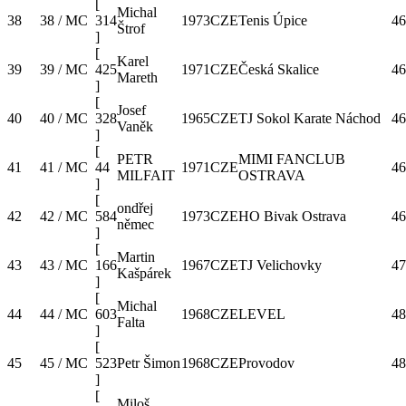
[
Michal
38
38 / MC
314
1973
CZE
Tenis Úpice
46
Štrof
]
[
Karel
39
39 / MC
425
1971
CZE
Česká Skalice
46
Mareth
]
[
Josef
40
40 / MC
328
1965
CZE
TJ Sokol Karate Náchod
46
Vaněk
]
[
PETR
MIMI FANCLUB
41
41 / MC
44
1971
CZE
46
MILFAIT
OSTRAVA
]
[
ondřej
42
42 / MC
584
1973
CZE
HO Bivak Ostrava
46
němec
]
[
Martin
43
43 / MC
166
1967
CZE
TJ Velichovky
47
Kašpárek
]
[
Michal
44
44 / MC
603
1968
CZE
LEVEL
48
Falta
]
[
45
45 / MC
523
Petr Šimon
1968
CZE
Provodov
48
]
[
Miloš