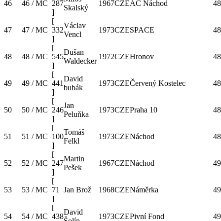
46
46 / MC
287
1967
CZE
AC Náchod
48
Skalský
]
[
Václav
47
47 / MC
332
1973
CZE
SPACE
48
Vencl
]
[
Dušan
48
48 / MC
545
1972
CZE
Hronov
48
Waldecker
]
[
David
49
49 / MC
441
1973
CZE
Červený Kostelec
48
bubák
]
[
Jan
50
50 / MC
246
1973
CZE
Praha 10
48
Peluňka
]
[
Tomáš
51
51 / MC
100
1973
CZE
Náchod
48
Felkl
]
[
Martin
52
52 / MC
247
1967
CZE
Náchod
49
Pešek
]
[
53
53 / MC
71
Jan Brož
1968
CZE
Náměrka
49
]
[
David
54
54 / MC
438
1973
CZE
Pivní Fond
49
Šolín