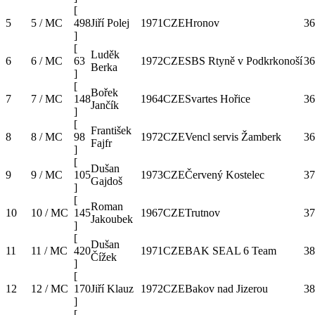
[
5
5 / MC
498
Jiří Polej
1971
CZE
Hronov
36
]
[
Luděk
6
6 / MC
63
1972
CZE
SBS Rtyně v Podkrkonoší
36
Berka
]
[
Bořek
7
7 / MC
148
1964
CZE
Svartes Hořice
36
Jančík
]
[
František
8
8 / MC
98
1972
CZE
Vencl servis Žamberk
36
Fajfr
]
[
Dušan
9
9 / MC
105
1973
CZE
Červený Kostelec
37
Gajdoš
]
[
Roman
10
10 / MC
145
1967
CZE
Trutnov
37
Jakoubek
]
[
Dušan
11
11 / MC
420
1971
CZE
BAK SEAL 6 Team
38
Čížek
]
[
12
12 / MC
170
Jiří Klauz
1972
CZE
Bakov nad Jizerou
38
]
[