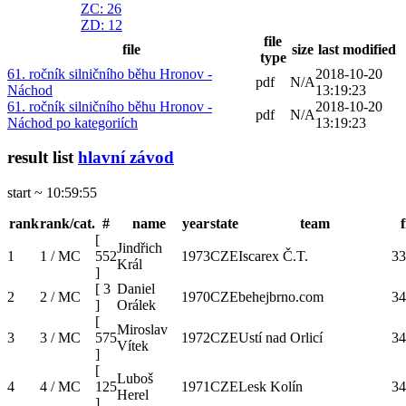
ZC
: 26
ZD
: 12
file
file
size
last modified
type
61. ročník silničního běhu Hronov -
2018-10-20
pdf
N/A
Náchod
13:19:23
61. ročník silničního běhu Hronov -
2018-10-20
pdf
N/A
Náchod po kategoriích
13:19:23
result list
hlavní závod
start ~ 10:59:55
rank
rank/cat.
#
name
year
state
team
f
[
Jindřich
1
1 / MC
552
1973
CZE
Iscarex Č.T.
33
Král
]
[
3
Daniel
2
2 / MC
1970
CZE
behejbrno.com
34
]
Orálek
[
Miroslav
3
3 / MC
575
1972
CZE
Ustí nad Orlicí
34
Vítek
]
[
Luboš
4
4 / MC
125
1971
CZE
Lesk Kolín
34
Herel
]