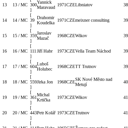
Yannick
13
13 / MC
300
1971
CZE
Libniatov
38
Maravaud
]
[
Drahomir
14
14 / MC
39
1971
CZE
meixner consulting
39
Koudelka
]
[
Jaroslav
15
15 / MC
359
1968
CZE
Wikov
39
Mazač
]
[
16
16 / MC
111
Jiří Habr
1973
CZE
Vella Team Náchod
39
]
[
Luboš
17
17 / MC
604
1968
CZE
TT Trutnov
39
Holubec
]
[
SK Nové Město nad
18
18 / MC
559
Jirka Jon
1968
CZE
40
Metují
]
[
Michal
19
19 / MC
361
1973
CZE
Wikov
41
Krtička
]
[
20
20 / MC
443
Petr Kolář
1973
CZE
Trutnov
41
]
[