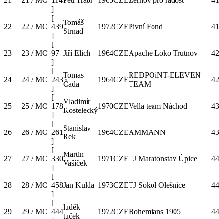
21
21 / MC
114
Petr Habr
1965
CZE
Žernov pro radost
41
]
[
Tomáš
22
22 / MC
439
1972
CZE
Pivní Fond
41
Strnad
]
[
23
23 / MC
97
Jiří Elich
1964
CZE
Apache Loko Trutnov
42
]
[
Tomas
REDPOiNT-ELEVEN
24
24 / MC
243
1964
CZE
42
Čada
TEAM
]
[
Vladimír
25
25 / MC
178
1970
CZE
Vella team Náchod
43
Kostelecký
]
[
Stanislav
26
26 / MC
261
1964
CZE
AMMANN
43
Rek
]
[
Martin
27
27 / MC
330
1971
CZE
TJ Maratonstav Úpice
44
Vašíček
]
[
28
28 / MC
458
Jan Kulda
1973
CZE
TJ Sokol Olešnice
44
]
[
luděk
29
29 / MC
444
1972
CZE
Bohemians 1905
44
tuček