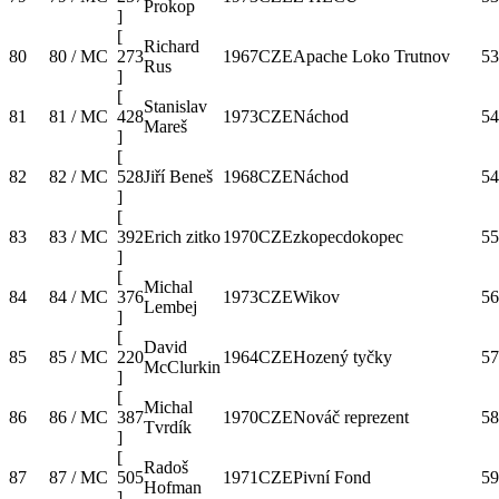
Prokop
]
[
Richard
80
80 / MC
273
1967
CZE
Apache Loko Trutnov
53
Rus
]
[
Stanislav
81
81 / MC
428
1973
CZE
Náchod
54
Mareš
]
[
82
82 / MC
528
Jiří Beneš
1968
CZE
Náchod
54
]
[
83
83 / MC
392
Erich zitko
1970
CZE
zkopecdokopec
55
]
[
Michal
84
84 / MC
376
1973
CZE
Wikov
56
Lembej
]
[
David
85
85 / MC
220
1964
CZE
Hozený tyčky
57
McClurkin
]
[
Michal
86
86 / MC
387
1970
CZE
Nováč reprezent
58
Tvrdík
]
[
Radoš
87
87 / MC
505
1971
CZE
Pivní Fond
59
Hofman
]