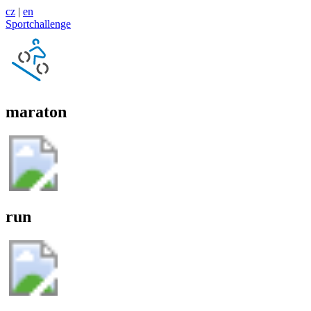
cz
|
en
Sportchallenge
maraton
run