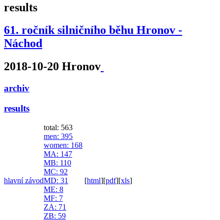
results
61. ročník silničního běhu Hronov -
Náchod
2018-10-20 Hronov
archiv
results
total: 563
men
: 395
women
: 168
MA
: 147
MB
: 110
MC
: 92
hlavní závod
MD
: 31
[
html
]
[
pdf
]
[
xls
]
ME
: 8
MF
: 7
ZA
: 71
ZB
: 59