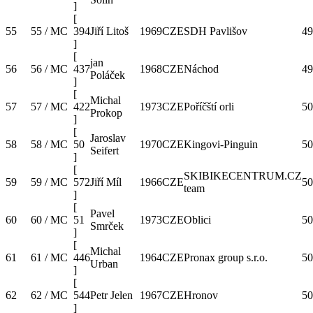
]
[
55
55 / MC
394
Jiří Litoš
1969
CZE
SDH Pavlišov
49
]
[
jan
56
56 / MC
437
1968
CZE
Náchod
49
Poláček
]
[
Michal
57
57 / MC
422
1973
CZE
Poříčští orli
50
Prokop
]
[
Jaroslav
58
58 / MC
50
1970
CZE
Kingovi-Pinguin
50
Seifert
]
[
SKIBIKECENTRUM.CZ
59
59 / MC
572
Jiří Míl
1966
CZE
50
team
]
[
Pavel
60
60 / MC
51
1973
CZE
Oblici
50
Smrček
]
[
Michal
61
61 / MC
446
1964
CZE
Pronax group s.r.o.
50
Urban
]
[
62
62 / MC
544
Petr Jelen
1967
CZE
Hronov
50
]