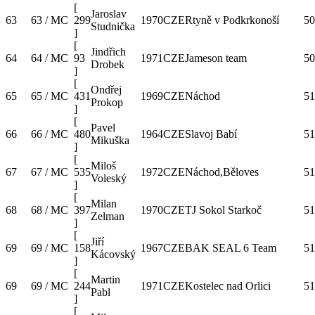
[
Jaroslav
63
63 / MC
299
1970
CZE
Rtyně v Podkrkonoší
50
Studnička
]
[
Jindřich
64
64 / MC
93
1971
CZE
Jameson team
50
Drobek
]
[
Ondřej
65
65 / MC
431
1969
CZE
Náchod
51
Prokop
]
[
Pavel
66
66 / MC
480
1964
CZE
Slavoj Babí
51
Mikuška
]
[
Miloš
67
67 / MC
535
1972
CZE
Náchod,Běloves
51
Voleský
]
[
Milan
68
68 / MC
397
1970
CZE
TJ Sokol Starkoč
51
Zelman
]
[
Jiří
69
69 / MC
158
1967
CZE
BAK SEAL 6 Team
51
Kácovský
]
[
Martin
69
69 / MC
244
1971
CZE
Kostelec nad Orlici
51
Pabl
]
[