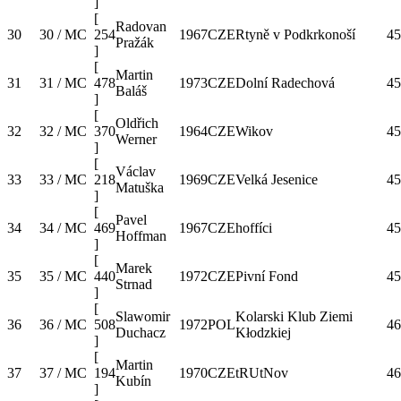
]
[
Radovan
30
30 / MC
254
1967
CZE
Rtyně v Podkrkonoší
45
Pražák
]
[
Martin
31
31 / MC
478
1973
CZE
Dolní Radechová
45
Baláš
]
[
Oldřich
32
32 / MC
370
1964
CZE
Wikov
45
Werner
]
[
Václav
33
33 / MC
218
1969
CZE
Velká Jesenice
45
Matuška
]
[
Pavel
34
34 / MC
469
1967
CZE
hoffíci
45
Hoffman
]
[
Marek
35
35 / MC
440
1972
CZE
Pivní Fond
45
Strnad
]
[
Slawomir
Kolarski Klub Ziemi
36
36 / MC
508
1972
POL
46
Duchacz
Kłodzkiej
]
[
Martin
37
37 / MC
194
1970
CZE
tRUtNov
46
Kubín
]